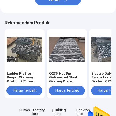
Rekomendasi Produk
Ladder Platform
Q235 Hot Dip
Electro Galva
Ringan Walkway
Galvanized Steel
Swage Locked
Grating 275mm
Grating Plate
Grating Q235 
Kekuatan Tinggi
Pressure Locked For
Metal Sheet
Warehouse
Harga terbaik
Harga terbaik
Harga terb
Rumah
Tentang
Hubungi
Desktop
kita
kami
Site