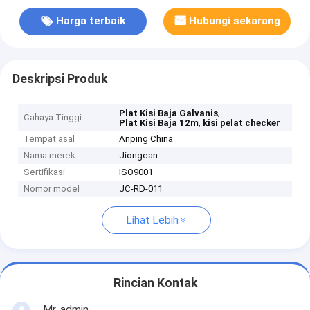
Harga terbaik
Hubungi sekarang
Deskripsi Produk
,
Plat Kisi Baja Galvanis
Cahaya Tinggi
,
Plat Kisi Baja 12m
kisi pelat checker
Tempat asal
Anping China
Nama merek
Jiongcan
Sertifikasi
ISO9001
Nomor model
JC-RD-011
Lihat Lebih
Rincian Kontak
Mr. admin