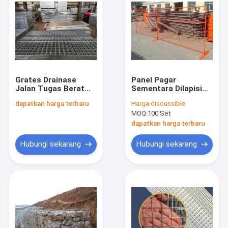
Grates Drainase
Panel Pagar
Jalan Tugas Berat
Sementara Dilapisi
6mm Tebal 25x3mm
Bubuk Galvanis
dapatkan harga terbaru
Harga:
discussible
Tipe Bergerigi
300mm Warna
MOQ:
100 Set
Disesuaikan
dapatkan harga terbaru
Hubungi sekarang
Hubungi sekarang