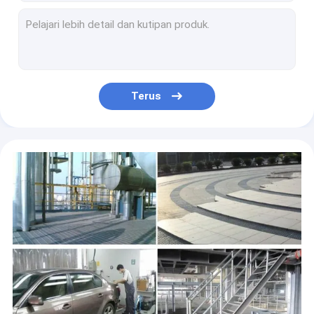
SGS Industri Baja Karbon Bergerigi Bar Grating Hot Dip Galvanis
20 × 5mm Hot Dip Galvanized Steel Grating Walkway Metal Grates Untuk Jalan Masuk
3 X 25mm Heavy Duty Galvanized Floor Grating Bahan Bangunan Logam
Q235A Hot Dip Galvanized Steel Grating Untuk Instalasi Pengolahan Limbah
Ringan Q235 Hot Dip Galvanized Metal Grating Baja Karbon Rendah A1011 Standar
Terus
Landasan Pacu Bandara Q195 Hot Dip Galvanized Steel Grating Drainase Cover
Tambang Berat 7mm Tebal Galvanized Steel Bar Grating Q345 Daya Dukung Yang Kuat
Platform Kisi Baja Galvanis Hot Dip Tebal Untuk Tempat Parkir Parking
40mm Tinggi Luar Hot Dip Galvanized Grating S275JR 304 Stainless Steel Grate
Non Slip Q345 Hot Dip Galvanized Steel Grating Untuk Perkerasan Jembatan