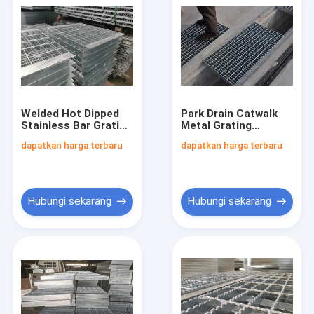
Welded Hot Dipped
Park Drain Catwalk
Stainless Bar Grating
Metal Grating
Lebar 600mm Untuk
30X100mm
dapatkan harga terbaru
dapatkan harga terbaru
Melindungi
Resistensi Dampak
Ringan
Hubungi sekarang
Hubungi sekarang