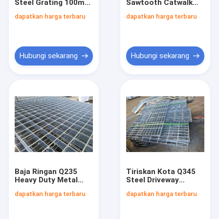
Steel Grating 100mm
Sawtooth Catwalk
Tur Pabrik
Gaya Bergerigi Hot
Steel Grating Non
dapatkan harga terbaru
dapatkan harga terbaru
Dip Galvanis
Slip Q235 Carbon
Steel
Kontrol kualitas
Hubungi kami
Hubungi sekarang
Hubungi sekarang
Permintaan Penawaran
kisi baja dilas
Kisi Baja Catwalk
Pelat kisi baja
Baja Ringan Q235
Tiriskan Kota Q345
Heavy Duty Metal
Steel Driveway
Kisi-kisi Baja Tapak Tangga
Grating Ventilasi
Grating Grating Tipe
dapatkan harga terbaru
dapatkan harga terbaru
Membersihkan Diri
Bergerigi
Kisi-kisi Jalan Baja