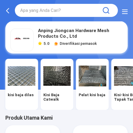
Anping Jiongcan Hardware Mesh
Products Co., Ltd
5.0
Diverifikasi pemasok
kisi baja dilas
Kisi Baja
Pelat kisi baja
Kisi-kisi 
Catwalk
Tapak Ta
Produk Utama Kami