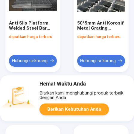
Anti Slip Platform
50*5mm Anti Korosif
Welded Steel Bar
Metal Grating
Grating Perlindungan
Platform Struktur
dapatkan harga terbaru
dapatkan harga terbaru
Korosi
Cahaya Tebal 4mm
1000x6000mm
Hubungi sekarang
Hubungi sekarang
Hemat Waktu Anda
Biarkan kami menghubungi produk terbaik
dengan Anda.
Berikan Kebutuhan Anda