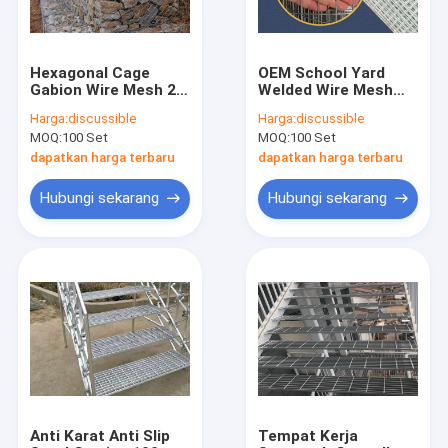
Hexagonal Cage
OEM School Yard
Gabion Wire Mesh 2m
Welded Wire Mesh
Lebar Stainless Steel
Pagar 5X5mm Hot
Harga:
discussible
Harga:
discussible
Gabion Baskets
Dip Galvanizing
MOQ:
100 Set
MOQ:
100 Set
dapatkan harga terbaru
dapatkan harga terbaru
Hubungi sekarang
Hubungi sekarang
Rumah
Produk
Tentang kami
Anti Karat Anti Slip
Tempat Kerja