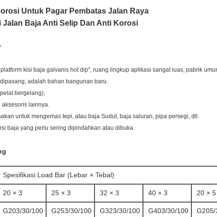
 Korosi Untuk Pagar Pembatas Jalan Raya
Jalan Baja Anti Selip Dan Anti Korosi
r
an platform kisi baja galvanis hot dip", ruang lingkup aplikasi sangat luas, pabr
h dipasang, adalah bahan bangunan baru.
pelat bergelang),
 aksesoris lainnya.
akan untuk mengemas tepi, atau baja Sudut, baja saluran, pipa persegi, dll.
i baja yang perlu sering dipindahkan atau dibuka.
ng
Spesifikasi Load Bar (Lebar × Tebal)
20 × 3
25 × 3
32 × 3
40 × 3
20 × 5
G203/30/100
G253/30/100
G323/30/100
G403/30/100
G205/