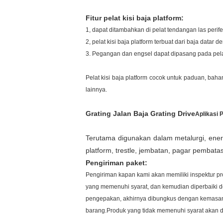
Fitur pelat kisi baja platform:
1, dapat ditambahkan di pelat tendangan las perife
2, pelat kisi baja platform terbuat dari baja datar
3. Pegangan dan engsel dapat dipasang pada pelat 
Pelat kisi baja platform cocok untuk paduan, baha
lainnya.
Grating Jalan Baja Grating Drive
Aplikasi 
Terutama digunakan dalam metalurgi, energ
platform, trestle, jembatan, pagar pembatas 
Pengiriman paket:
Pengiriman kapan kami akan memiliki inspektur pr
yang memenuhi syarat, dan kemudian diperbaiki 
pengepakan, akhirnya dibungkus dengan kemasan f
barang.Produk yang tidak memenuhi syarat akan dit