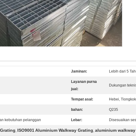
Jaminan:
Lebih dari 5 Ta
Layanan purna
Dukungan teknis
jual:
Tempat asal:
Hebei, Tiongkok
bahan:
Q235
gan kebutuhan pelanggan
Lebar:
Disesuaikan se
Grating
ISO9001 Aluminium Walkway Grating
aluminium walkway 
,
,