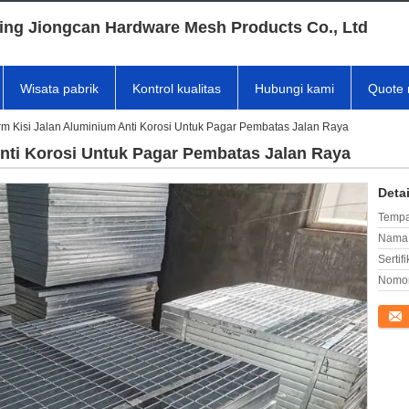
ing Jiongcan Hardware Mesh Products Co., Ltd
Wisata pabrik
Kontrol kualitas
Hubungi kami
Quote 
orm Kisi Jalan Aluminium Anti Korosi Untuk Pagar Pembatas Jalan Raya
Anti Korosi Untuk Pagar Pembatas Jalan Raya
Deta
Tempa
Nama 
Sertifi
Nomor
Konta