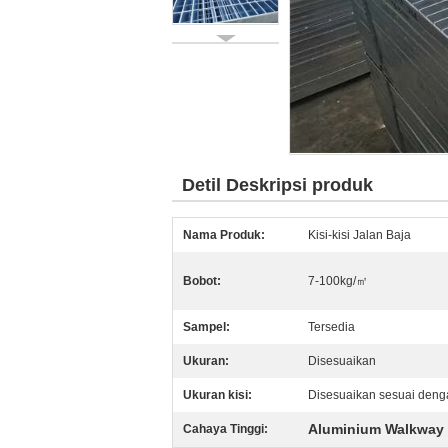
Detil Deskripsi produk
Nama Produk:
Kisi-kisi Jalan Baja
Bobot:
7-100kg/㎡
Sampel:
Tersedia
Ukuran:
Disesuaikan
Ukuran kisi:
Disesuaikan sesuai den
Aluminium Walkway 
Cahaya Tinggi: