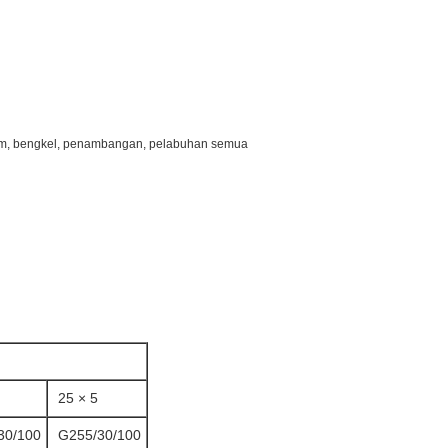
ik umum, bengkel, penambangan, pelabuhan semua
25 × 5
30/100
G255/30/100