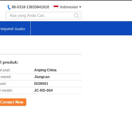
86-0318-13833841616
Indonesian
search
request suatu
il produk:
t asal:
Anping China
merek:
Jiongcan
kasi:
ISO9001
 model:
JC-RD-004
k