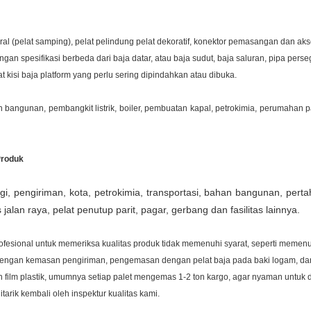
ral (pelat samping), pelat pelindung pelat dekoratif, konektor pemasangan dan aks
 dengan spesifikasi berbeda dari baja datar, atau baja sudut, baja saluran, pipa pers
kisi baja platform yang perlu sering dipindahkan atau dibuka.
n bangunan, pembangkit listrik, boiler, pembuatan kapal, petrokimia, perumahan p
Produk
i, pengiriman, kota, petrokimia, transportasi, bahan bangunan, pert
jalan raya, pelat penutup parit, pagar, gerbang dan fasilitas lainnya.
ofesional untuk memeriksa kualitas produk tidak memenuhi syarat, seperti memenu
dengan kemasan pengiriman, pengemasan dengan pelat baja pada baki logam, dan
ilm plastik, umumnya setiap palet mengemas 1-2 ton kargo, agar nyaman untuk 
arik kembali oleh inspektur kualitas kami.