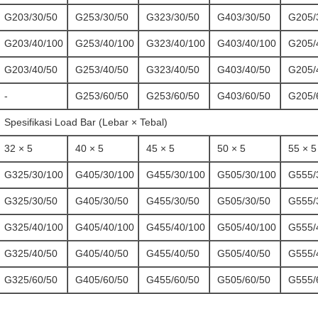
G203/30/50
G253/30/50
G323/30/50
G403/30/50
G205/
G203/40/100
G253/40/100
G323/40/100
G403/40/100
G205/
G203/40/50
G253/40/50
G323/40/50
G403/40/50
G205/
-
G253/60/50
G253/60/50
G403/60/50
G205/
Spesifikasi Load Bar (Lebar × Tebal)
32 × 5
40 × 5
45 × 5
50 × 5
55 × 5
G325/30/100
G405/30/100
G455/30/100
G505/30/100
G555/
G325/30/50
G405/30/50
G455/30/50
G505/30/50
G555/
G325/40/100
G405/40/100
G455/40/100
G505/40/100
G555/
G325/40/50
G405/40/50
G455/40/50
G505/40/50
G555/
G325/60/50
G405/60/50
G455/60/50
G505/60/50
G555/